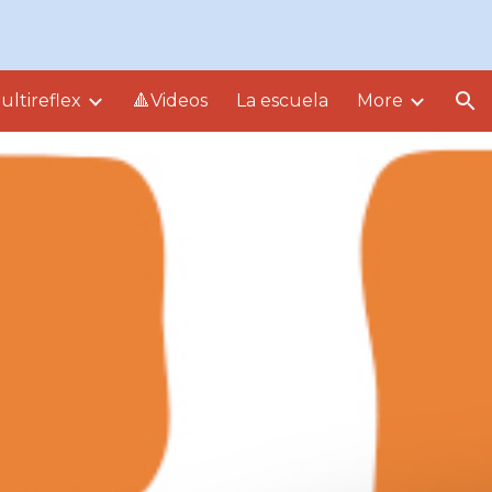
ion
ltireflex
🔺Videos
La escuela
More