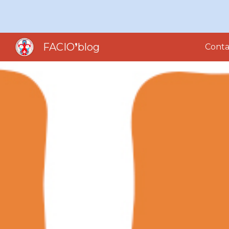
Sk
FACIO❜blog
Conta