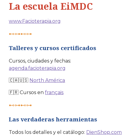
La escuela EiMDC
www.Facioterapia.org
⊷⊶⊷⊶
Talleres y cursos certificados
Cursos, ciudades y fechas:
agenda.facioterapia.org
🇨🇦🇺🇸
North América
🇫🇷 Cursos en
français
⊷⊶⊷⊶
Las verdaderas herramientas
Todos los detalles y el catálogo:
DienShop.com