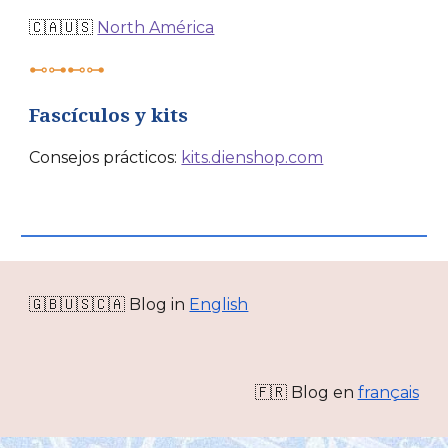
🇨🇦🇺🇸
North América
⊷⊶⊷⊶
Fascículos y kits
Consejos prácticos:
kits.dienshop.com
🇬🇧🇺🇸🇨🇦 Blog in
English
🇫🇷 Blog en
français